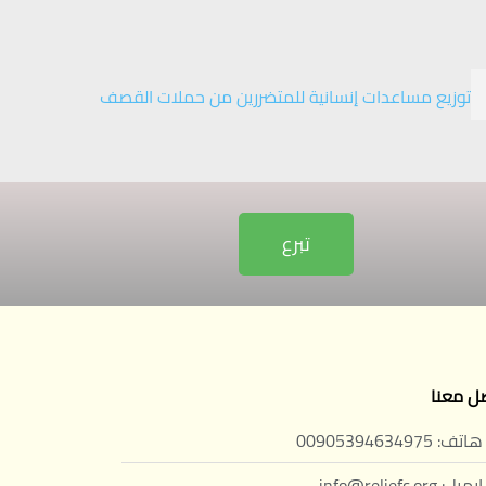
توزيع مساعدات إنسانية للمتضررين من حملات القصف
تبرع
ل معنا
هاتف: 00905394634975
ايميل: info@reliefc.org