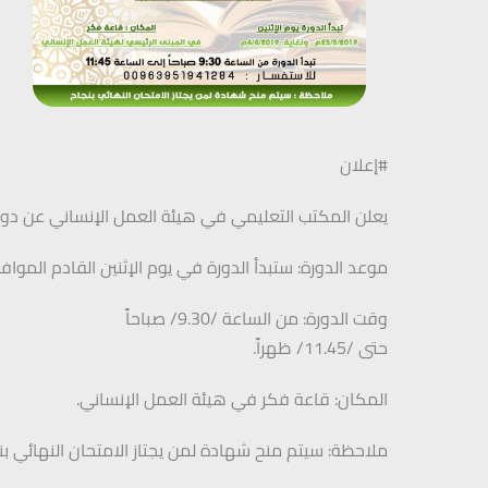
#إعلان
يعلن المكتب التعليمي في هيئة العمل الإنساني عن دورة 
موعد الدورة: ستبدأ الدورة في يوم الإثنين القادم الموافق لـ: 25/3/2019م ولغاية: /19
وقت الدورة: من الساعة /9.30/ صباحاً
حتى /11.45/ ظهراً.
المكان: قاعة فكر في هيئة العمل الإنساني.
ملاحظة: سيتم منح شهادة لمن يجتاز الامتحان النهائي بن