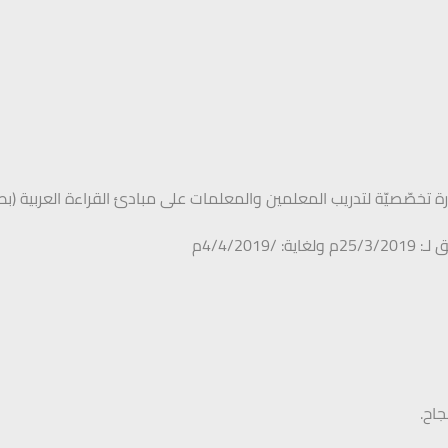
تخصّصيّة لتدريب المعلمين والمعلمات على مبادئ القراءة العربية (بط
4/4/20م
جاح.