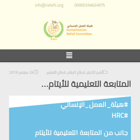
info@reliefc.org
00905394634975
أهم الأخبار
,
قطاع الايتام
,
قطاع التعليم
24 سبتمبر 2019
المتابعة التعليمية للأيتام…
#هيئة_العمل_الإنساني
#HRC
جانب من المتابعة التعليمية للأيتام