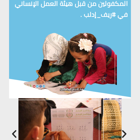
المكفولين من قبل هيئة العمل الإنساني
في #ريف_إدلب .