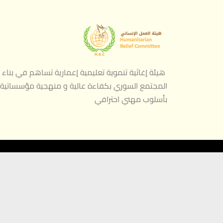
هيئة إغاثية تنموية تعليمية إعمارية تساهم في بناء
المجتمع السوري بكفاءة عالية و منهجية مؤسساتية
بأسلوب مهني احترافي