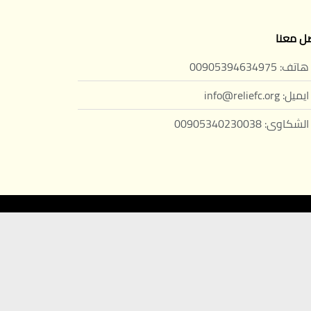
ل معنا
هاتف: 00905394634975
ايميل: info@reliefc.org
الشكاوى: 00905340230038