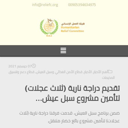
info@reliefc.org
00905394634975
07 ديسمبر 2021
أهم الأخبار
,
الأخبار
,
قطاع الأمن الغذائي وسبل العيش
,
قطاع دعم وتنسيق
المخيمات
تقديم دراجة نارية (ثلاث عجلات)
لتأمين مشروع سبل عيش…
ضمن برنامج سبل العيش، قدمت فرقنا دراجة نارية (ثلاث
عجلات) لتأمين مشروع بائع خضار متنقل.