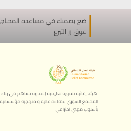
ضع بصمتك في مساعدة المحتاجين ف
فوق زر التبرع
هيئة إغاثية تنموية تعليمية إعمارية تساهم في بناء
المجتمع السوري بكفاءة عالية و منهجية مؤسساتية
بأسلوب مهني احترافي