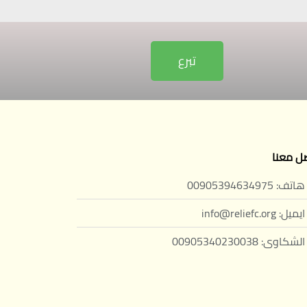
تبرع
ل معنا
هاتف: 00905394634975
ايميل: info@reliefc.org
الشكاوى: 00905340230038