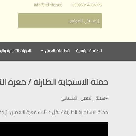
info@reliefc.org
00905394634975
الصفحة الرئيسية
قطاعات العمل
الدورات التدريبية والإ
حملة الاستجابة الطارئة / معرة ال
#هيئة_العمل_الإنساني
حملة الاستجابة الطارئة / نقل عائلات معرة النعمان نتي