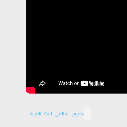
#اليوم_العالمي_للغة_العربية…