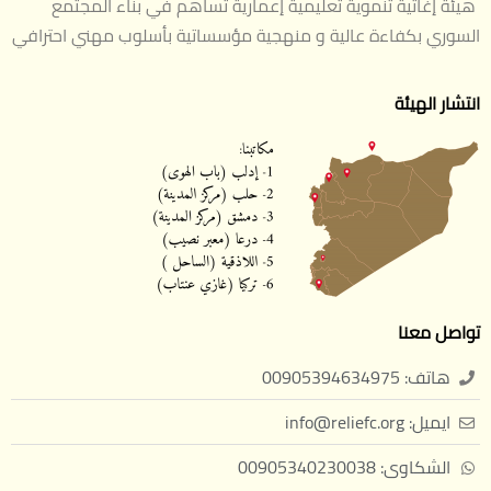
هيئة إغاثية تنموية تعليمية إعمارية تساهم في بناء المجتمع
السوري بكفاءة عالية و منهجية مؤسساتية بأسلوب مهني احترافي
انتشار الهيئة
تواصل معنا
هاتف: 00905394634975
ايميل: info@reliefc.org
الشكاوى: 00905340230038