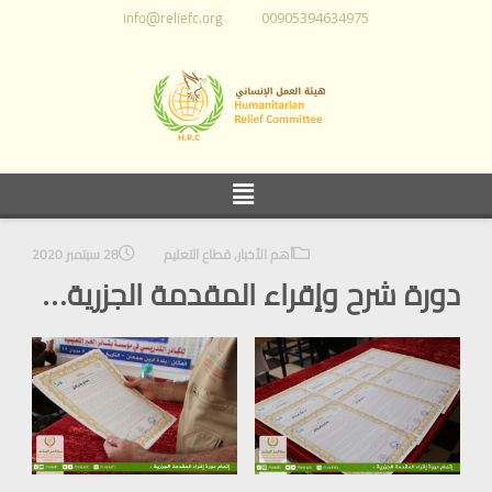
info@reliefc.org
00905394634975
أهم الأخبار
,
قطاع التعليم
28 سبتمبر 2020
دورة شرح وإقراء المقدمة الجزرية…