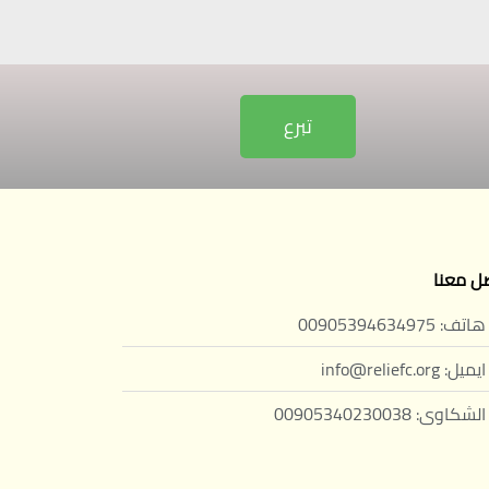
تبرع
ل معنا
هاتف: 00905394634975
ايميل: info@reliefc.org
الشكاوى: 00905340230038