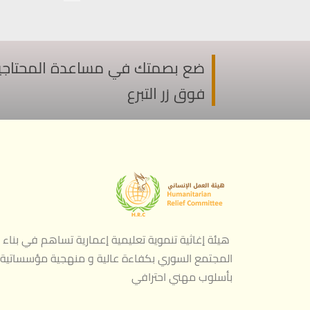
ضع بصمتك في مساعدة المحتاجين ف
فوق زر التبرع
هيئة إغاثية تنموية تعليمية إعمارية تساهم في بناء
المجتمع السوري بكفاءة عالية و منهجية مؤسساتية
بأسلوب مهني احترافي