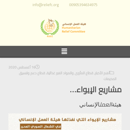
info@reliefc.org
00905394634975
16 أغسطس 2020
أهم الأخبار
,
قطاع المأوى والمواد الغير غذائية
,
قطاع دعم وتنسيق
المخيمات
مشاريع الإيواء…
العمل
هيئة
الإنساني