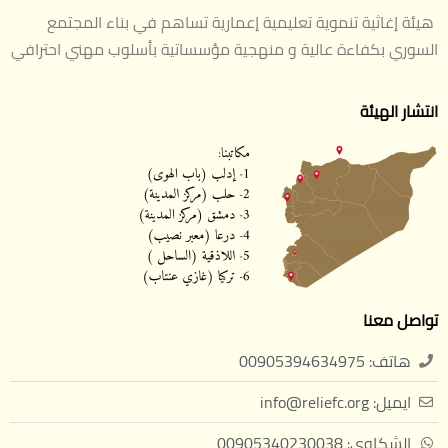
هيئة إغاثية تنموية تعليمية إعمارية تساهم في بناء المجتمع
السوري بكفاءة عالية و منهجية مؤسساتية بأسلوب مهني احترافي
انتشار الهيئة
تواصل معنا
هاتف: 00905394634975
ايميل: info@reliefc.org
الشكاوى: 00905340230038