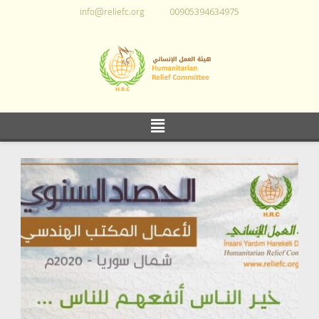
info@reliefc.org
00905394634975