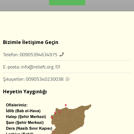
Bizimle İletişime Geçin
Telefon: 00905394634975
E-posta: info@reliefc.org
Şikayetler: 00905340230038
Heyetin Yaygınlığı