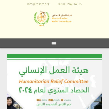
info@reliefc.org
00905394634975