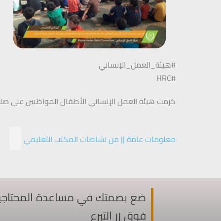
#هيئة_العمل_الإنساني
#HRC
كرمت هيئة العمل الإنساني الأطفال المواظبين على صل
معلومات عامة || من نشاطات المكتب التعليمي
ضع بصمتك في مساعدة المحتاجين ف
فوق زر التبرع