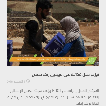
توزيع سلل غذائية على مهجري ريف حمص
11 أغسطس 2018
#هيئة_العمل_الإنساني #HRC وزعت هيئة العمل الإنساني
بالتعاون مع ihh سلال غذائية لمهجري ريف حمص في مدينة
الدانا بريف إدلب .