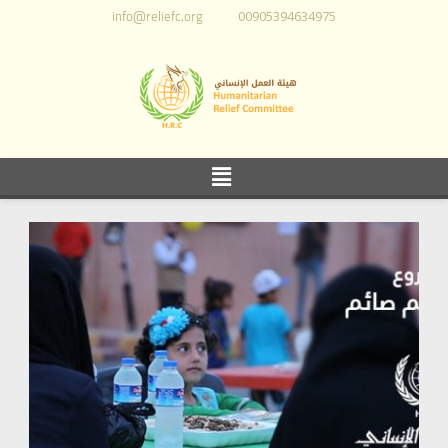
info@reliefc.org
00905394634975