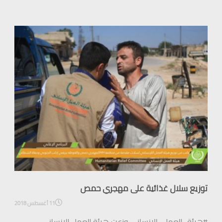
توزيع سلال غذائية على مهجري حمص
11 أغسطس 2018
#هيئة_العمل_الإنساني وزعت هيئة العمل الإنساني