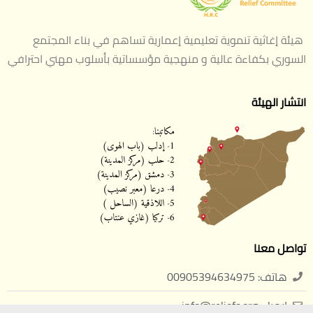
هيئة إغاثية تنموية تعليمية إعمارية تساهم في بناء المجتمع
السوري بكفاءة عالية و منهجية مؤسساتية بأسلوب مهني احترافي
انتشار الهيئة
تواصل معنا
هاتف: 00905394634975
ايميل: info@reliefc.org