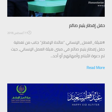
حفل إفطار يتيم صائم
11 أغسطس 2018
#هيئة_العمل_الإنساني “مائدة الإفطار” جانب من تغطية
حفل إفطار يتيم صائم في مبنى هيئة العمل الإنساني, حيث
تم دعوة الأيتام وأمهاتهم أو أحد...
Read More