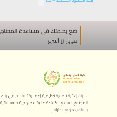
رحلة الصمود الكشفية – حـ2
ضع بصمتك في مساعدة المحتاجين ف
فوق زر التبرع
هيئة إغاثية تنموية تعليمية إعمارية تساهم في بناء
المجتمع السوري بكفاءة عالية و منهجية مؤسساتية
بأسلوب مهني احترافي