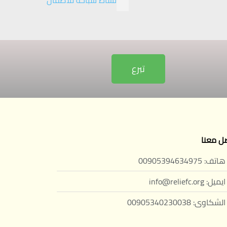
نشاط سباحة للأطفال
تبرع
ل معنا
هاتف: 00905394634975
ايميل: info@reliefc.org
الشكاوى: 00905340230038