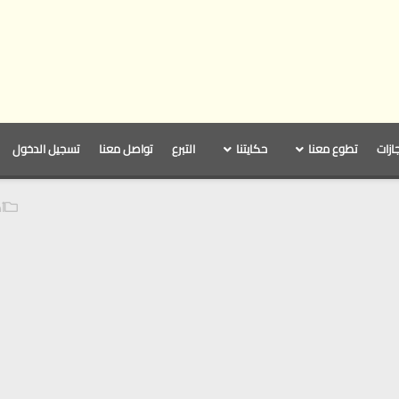
جازات
تطوع معنا
حكايتنا
التبرع
تواصل معنا
تسجيل الدخول
أه