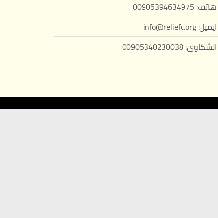
هاتف: 00905394634975
ايميل: info@reliefc.org
الشكاوى: 00905340230038