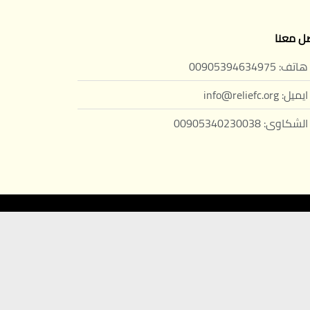
ل معنا
هاتف: 00905394634975
ايميل: info@reliefc.org
الشكاوى: 00905340230038