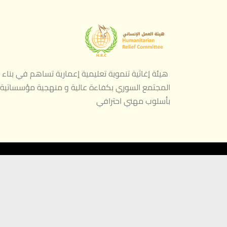
هيئة إغاثية تنموية تعليمية إعمارية تساهم في بناء
المجتمع السوري بكفاءة عالية و منهجية مؤسساتية
بأسلوب مهني احترافي