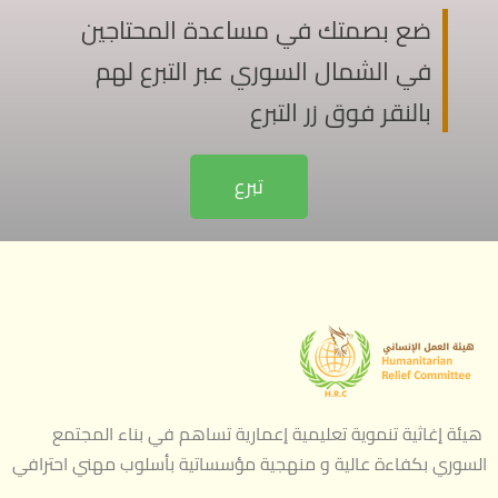
ضع بصمتك في مساعدة المحتاجين
في الشمال السوري عبر التبرع لهم
بالنقر فوق زر التبرع
تبرع
هيئة إغاثية تنموية تعليمية إعمارية تساهم في بناء المجتمع
السوري بكفاءة عالية و منهجية مؤسساتية بأسلوب مهني احترافي